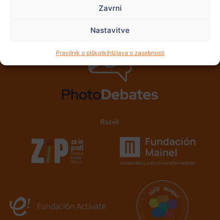
Zavrni
Nastavitve
Pravilnik o piškotkih
Izjava o zasebnosti
Razvil: