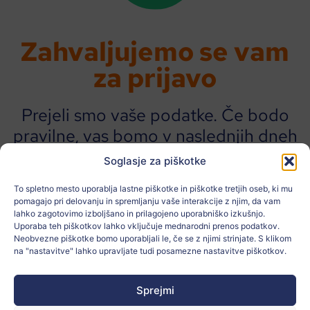
Zahvaljujemo se vam
za prijavo
Prejeli smo vaše podatke. Če bodo
pravilne, vas bomo v naslednjih dneh
kontaktirali in vam omogočili dostop
Soglasje za piškotke
do platforme.
To spletno mesto uporablja lastne piškotke in piškotke tretjih oseb, ki mu
pomagajo pri delovanju in spremljanju vaše interakcije z njim, da vam
Če imate kakršna koli vprašanja, nam
lahko zagotovimo izboljšano in prilagojeno uporabniško izkušnjo.
pošljite e-poštno sporočilo na naslov
Uporaba teh piškotkov lahko vključuje mednarodni prenos podatkov.
Neobvezne piškotke bomo uporabljali le, če se z njimi strinjate. S klikom
nusa.stamejcic@zainproti.si
na "nastavitve" lahko upravljate tudi posamezne nastavitve piškotkov.
Prijeten dan!
Sprejmi