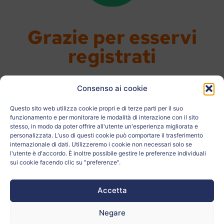
Grazie per esservi
registrati
Abbiamo ricevuto i vostri dati. Se
Consenso ai cookie
sono corretti, vi contatteremo nei
Questo sito web utilizza cookie propri e di terze parti per il suo
prossimi giorni per fornirvi l’accesso
funzionamento e per monitorare le modalità di interazione con il sito
alla piattaforma.
stesso, in modo da poter offrire all'utente un'esperienza migliorata e
personalizzata. L'uso di questi cookie può comportare il trasferimento
internazionale di dati. Utilizzeremo i cookie non necessari solo se
Per qualsiasi domanda, inviateci un’e-
l'utente è d'accordo. È inoltre possibile gestire le preferenze individuali
mail a
manuele.deconti@sn-di.it.
sui cookie facendo clic su "preferenze".
Buona giornata!
Accetta
Negare