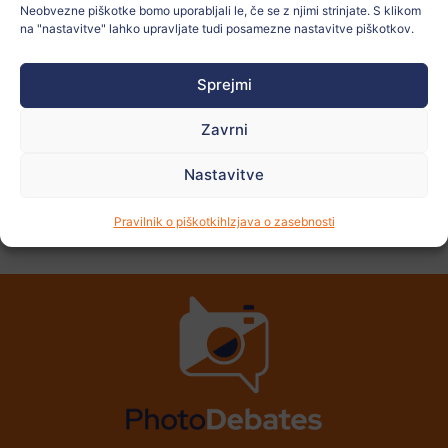
Neobvezne piškotke bomo uporabljali le, če se z njimi strinjate. S klikom
na "nastavitve" lahko upravljate tudi posamezne nastavitve piškotkov.
Oglejte si
več
fotografij
Sprejmi
Zavrni
Nastavitve
PREJŠNJI
NASLEDNJI
Pravilnik o piškotkih
Izjava o zasebnosti