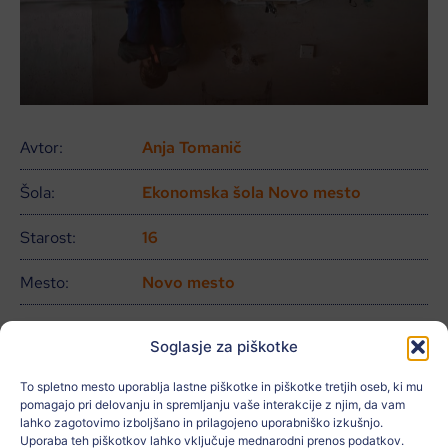
Avtor:
Anja Tomanič
Šola:
Ekonomska šola Novo mesto
Starost:
16
Mesto:
Novo mesto
Država:
slovenija
Soglasje za piškotke
Povezano z:
To spletno mesto uporablja lastne piškotke in piškotke tretjih oseb, ki mu
pomagajo pri delovanju in spremljanju vaše interakcije z njim, da vam
Učitelj:
Anja Plut
lahko zagotovimo izboljšano in prilagojeno uporabniško izkušnjo.
Uporaba teh piškotkov lahko vključuje mednarodni prenos podatkov.