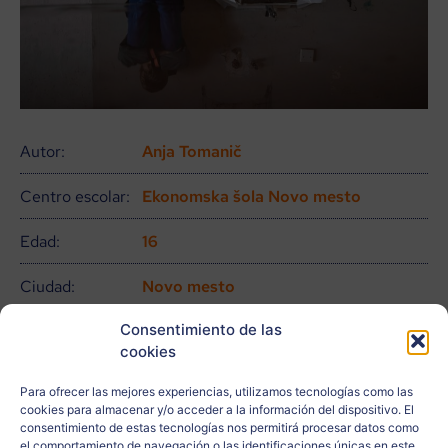
Autor:
Anja Tomanič
Centro escolar:
Ekonomska šola Novo mesto
Edad:
16
Ciudad:
Novo mesto
Consentimiento de las
País:
slovenija
cookies
Relacionado
Para ofrecer las mejores experiencias, utilizamos tecnologías como las
con:
cookies para almacenar y/o acceder a la información del dispositivo. El
consentimiento de estas tecnologías nos permitirá procesar datos como
Docente:
Anja Plut
el comportamiento de navegación o las identificaciones únicas en este