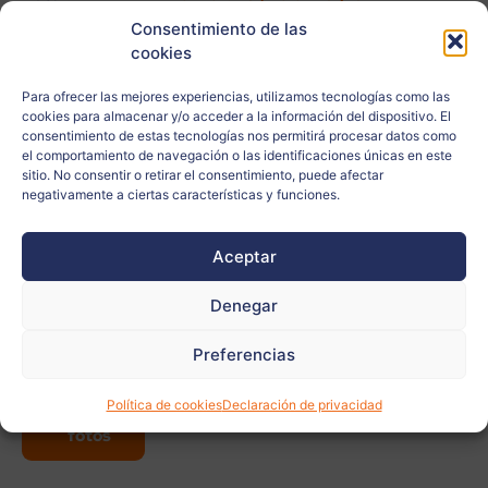
Consentimiento de las
Centro escolar:
Gimnazija Kranj
cookies
Edad:
17
Para ofrecer las mejores experiencias, utilizamos tecnologías como las
cookies para almacenar y/o acceder a la información del dispositivo. El
consentimiento de estas tecnologías nos permitirá procesar datos como
Ciudad:
Kranj
el comportamiento de navegación o las identificaciones únicas en este
sitio. No consentir o retirar el consentimiento, puede afectar
País:
Eslovenia
negativamente a ciertas características y funciones.
Relacionado
Aceptar
con:
Denegar
Docente:
Katarina Lovenjak
Preferencias
Ver
Política de cookies
Declaración de privacidad
más
fotos