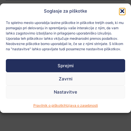
Šola:
Colegio Condes de Aragón
Soglasje za piškotke
Starost:
16
To spletno mesto uporablja lastne piškotke in piškotke tretjih oseb, ki mu
pomagajo pri delovanju in spremljanju vaše interakcije z njim, da vam
Mesto:
Zaragoza
lahko zagotovimo izboljšano in prilagojeno uporabniško izkušnjo.
Uporaba teh piškotkov lahko vključuje mednarodni prenos podatkov.
Neobvezne piškotke bomo uporabljali le, če se z njimi strinjate. S klikom
Država:
España
na "nastavitve" lahko upravljate tudi posamezne nastavitve piškotkov.
Povezano z:
ODS 15, ODS 16
Sprejmi
Učitelj:
ALICIA MARTÍN JAURRIETA
Zavrni
Nastavitve
Oglejte si
več
fotografij
Pravilnik o piškotkih
Izjava o zasebnosti