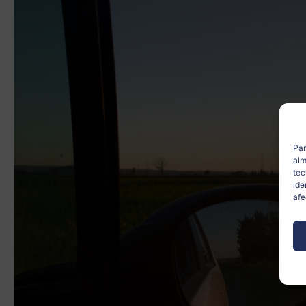
Par
alm
tec
ide
afe