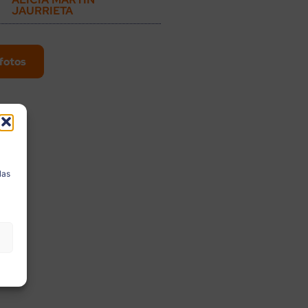
JAURRIETA
fotos
a
las