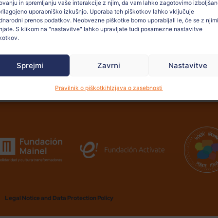
ovanju in spremljanju vaše interakcije z njim, da vam lahko zagotovimo izboljša
prilagojeno uporabniško izkušnjo. Uporaba teh piškotkov lahko vključuje
narodni prenos podatkov. Neobvezne piškotke bomo uporabljali le, če se z njim
Oglejte s
injate. S klikom na "nastavitve" lahko upravljate tudi posamezne nastavitve
kotkov.
Sprejmi
Zavrni
Nastavitve
Pravilnik o piškotkih
Izjava o zasebnosti
Legal Notice and Data Protection Policy