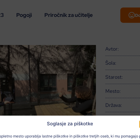
23
Pogoji
Priročnik za učitelje
D
Avtor:
Šola:
Starost:
Mesto:
Država:
Povezano z:
Soglasje za piškotke
Učitelj:
spletno mesto uporablja lastne piškotke in piškotke tretjih oseb, ki mu pomagajo 