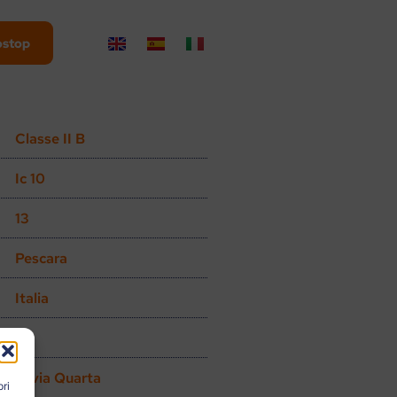
ostop
Classe II B
Ic 10
13
Pescara
Italia
Silvia Quarta
pri