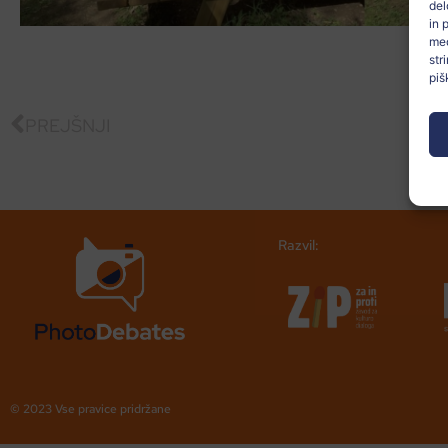
del
in 
med
str
piš
PREJŠNJI
Razvil:
© 2023 Vse pravice pridržane