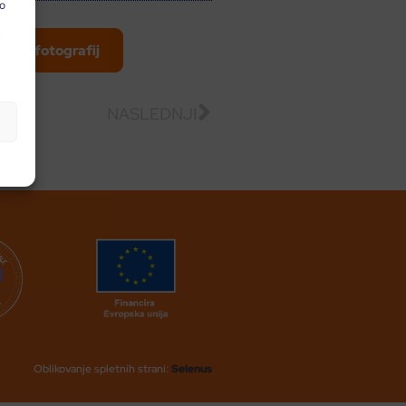
no
i
i več fotografij
NASLEDNJI
Oblikovanje spletnih strani:
Selenus