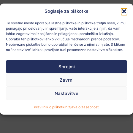
Šola:
Colegio Condes de Aragón
Soglasje za piškotke
Starost:
15
To spletno mesto uporablja lastne piškotke in piškotke tretjih oseb, ki mu
pomagajo pri delovanju in spremljanju vaše interakcije z njim, da vam
Mesto:
Zaragoza
lahko zagotovimo izboljšano in prilagojeno uporabniško izkušnjo.
Uporaba teh piškotkov lahko vključuje mednarodni prenos podatkov.
Neobvezne piškotke bomo uporabljali le, če se z njimi strinjate. S klikom
Država:
España
na "nastavitve" lahko upravljate tudi posamezne nastavitve piškotkov.
Povezano z:
ODS 16, ODS 17
Sprejmi
Učitelj:
ALICIA MARTÍN JAURRIETA
Zavrni
Nastavitve
Oglejte si
več
fotografij
Pravilnik o piškotkih
Izjava o zasebnosti