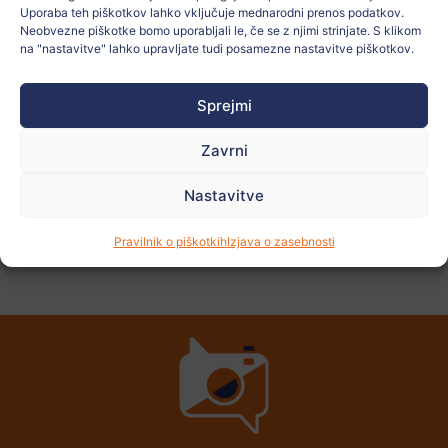
Učitelj:
ALICIA MARTÍN JAURRIETA
Uporaba teh piškotkov lahko vključuje mednarodni prenos podatkov.
Neobvezne piškotke bomo uporabljali le, če se z njimi strinjate. S klikom
na "nastavitve" lahko upravljate tudi posamezne nastavitve piškotkov.
Oglejte si
več
Sprejmi
fotografij
Zavrni
Nastavitve
PREJŠNJI
NASLEDNJI
Pravilnik o piškotkih
Izjava o zasebnosti