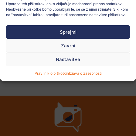
Učitelj:
Alberto Bazán Hiraldo
Uporaba teh piškotkov lahko vključuje mednarodni prenos podatkov.
Neobvezne piškotke bomo uporabljali le, če se z njimi strinjate. S klikom
na "nastavitve" lahko upravljate tudi posamezne nastavitve piškotkov.
Oglejte si
več
Sprejmi
fotografij
Zavrni
Nastavitve
PREJŠNJI
NASLEDNJI
Pravilnik o piškotkih
Izjava o zasebnosti