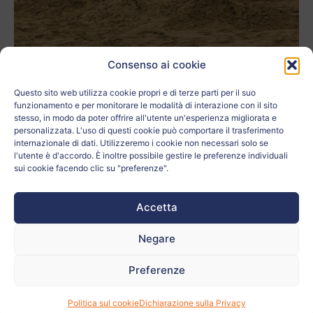
Consenso ai cookie
Questo sito web utilizza cookie propri e di terze parti per il suo
funzionamento e per monitorare le modalità di interazione con il sito
4 E Giorgia Gennuso e Brikena
L'autore:
stesso, in modo da poter offrire all'utente un'esperienza migliorata e
Cikalleshi
personalizzata. L'uso di questi cookie può comportare il trasferimento
internazionale di dati. Utilizzeremo i cookie non necessari solo se
La scuola:
IIS RUFFINI
l'utente è d'accordo. È inoltre possibile gestire le preferenze individuali
sui cookie facendo clic su "preferenze".
Età:
17
Accetta
La città:
Imperia
Negare
Paese:
Italia
Preferenze
Relativo a:
Politica sul cookie
Dichiarazione sulla Privacy
L'insegnante:
Monica Calzamiglia