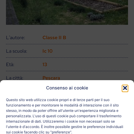
L'autore:
Classe II B
La scuola:
Ic 10
Età:
13
La città:
Pescara
Consenso ai cookie
Paese:
Italia
Questo sito web utilizza cookie propri e di terze parti per il suo
Relativo a:
funzionamento e per monitorare le modalità di interazione con il sito
stesso, in modo da poter offrire all'utente un'esperienza migliorata e
personalizzata. L'uso di questi cookie può comportare il trasferimento
L'insegnante:
Silvia Quarta
internazionale di dati. Utilizzeremo i cookie non necessari solo se
l'utente è d'accordo. È inoltre possibile gestire le preferenze individuali
sui cookie facendo clic su "preferenze".