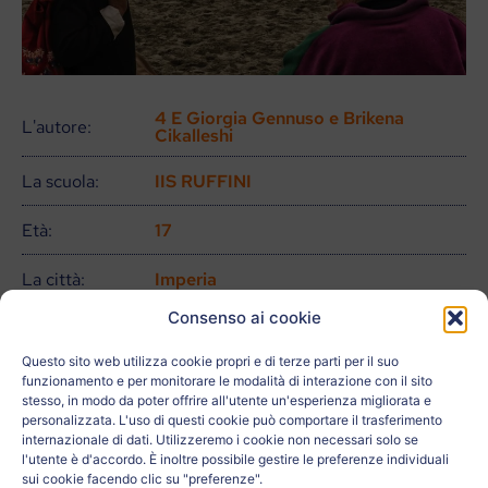
4 E Giorgia Gennuso e Brikena
L'autore:
Cikalleshi
La scuola:
IIS RUFFINI
Età:
17
La città:
Imperia
Consenso ai cookie
Paese:
Italia
Questo sito web utilizza cookie propri e di terze parti per il suo
Relativo a:
funzionamento e per monitorare le modalità di interazione con il sito
stesso, in modo da poter offrire all'utente un'esperienza migliorata e
personalizzata. L'uso di questi cookie può comportare il trasferimento
L'insegnante:
Monica Calzamiglia
internazionale di dati. Utilizzeremo i cookie non necessari solo se
l'utente è d'accordo. È inoltre possibile gestire le preferenze individuali
sui cookie facendo clic su "preferenze".