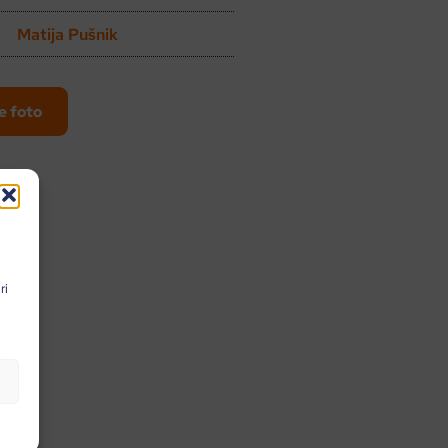
Matija Pušnik
e foto
ri