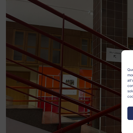
Que
mon
all
com
sol
coo