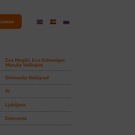
ccesso
Eva Meglič, Eva Schweiger,
Maruša Velikajne
Gimnazija Bežigrad
15
Ljubljana
Eslovenia