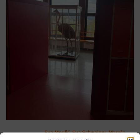
Eva Meglič, Eva Schweiger, Maruša
L'autore:
Velikajne