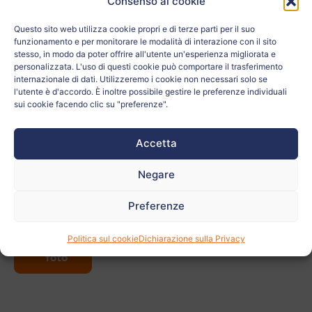
Consenso ai cookie
La scuola:
Gimnazija Bežigrad
Questo sito web utilizza cookie propri e di terze parti per il suo
funzionamento e per monitorare le modalità di interazione con il sito
Età:
17
stesso, in modo da poter offrire all'utente un'esperienza migliorata e
personalizzata. L'uso di questi cookie può comportare il trasferimento
internazionale di dati. Utilizzeremo i cookie non necessari solo se
La città:
Ljubljana
l'utente è d'accordo. È inoltre possibile gestire le preferenze individuali
sui cookie facendo clic su "preferenze".
Paese:
Eslovenia
Accetta
Relativo a:
Negare
L'insegnante:
Matija Pušnik
Preferenze
Vedi
Politica sul cookie
Dichiarazione sulla Privacy
altre
foto