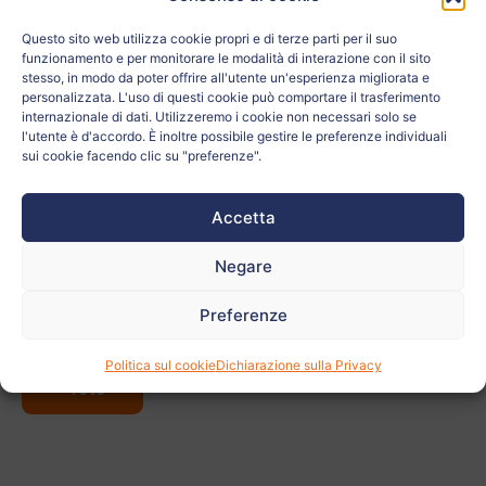
La scuola:
Colegio Pureza de María - Cid
Questo sito web utilizza cookie propri e di terze parti per il suo
funzionamento e per monitorare le modalità di interazione con il sito
Età:
15
stesso, in modo da poter offrire all'utente un'esperienza migliorata e
personalizzata. L'uso di questi cookie può comportare il trasferimento
internazionale di dati. Utilizzeremo i cookie non necessari solo se
La città:
VALENCIA
l'utente è d'accordo. È inoltre possibile gestire le preferenze individuali
sui cookie facendo clic su "preferenze".
Paese:
España
Accetta
Relativo a:
ODS 12
Negare
L'insegnante:
MªCarmen Hernández San Honorio
Preferenze
Vedi
Politica sul cookie
Dichiarazione sulla Privacy
altre
foto