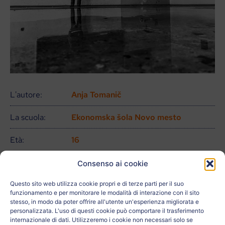
L'autore:
Anja Tomanič
La scuola:
Ekonomska šola Novo mesto
Età:
16
La città:
Novo mesto
Consenso ai cookie
Questo sito web utilizza cookie propri e di terze parti per il suo
Paese:
Eslovenia
funzionamento e per monitorare le modalità di interazione con il sito
stesso, in modo da poter offrire all'utente un'esperienza migliorata e
Relativo a:
personalizzata. L'uso di questi cookie può comportare il trasferimento
internazionale di dati. Utilizzeremo i cookie non necessari solo se