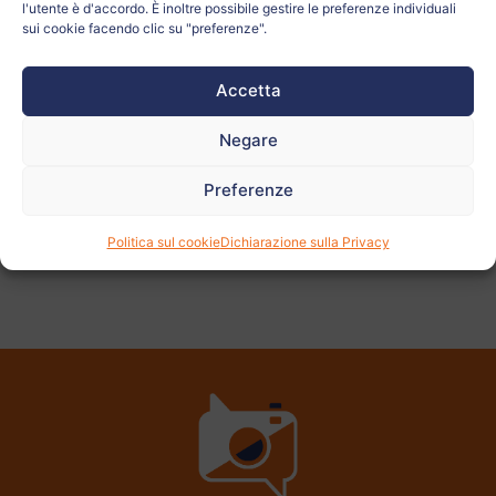
l'utente è d'accordo. È inoltre possibile gestire le preferenze individuali
L'insegnante:
Anja Plut
sui cookie facendo clic su "preferenze".
Accetta
Vedi
altre
foto
Negare
Preferenze
Politica sul cookie
Dichiarazione sulla Privacy
PRECEDENTE
AVANTI