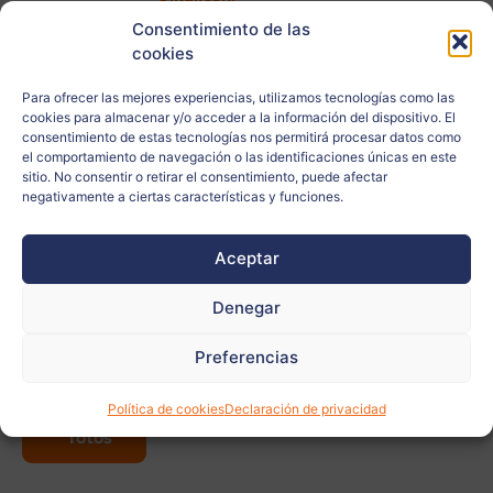
Consentimiento de las
Centro escolar:
IIS RUFFINI
cookies
Edad:
17
Para ofrecer las mejores experiencias, utilizamos tecnologías como las
cookies para almacenar y/o acceder a la información del dispositivo. El
consentimiento de estas tecnologías nos permitirá procesar datos como
Ciudad:
Imperia
el comportamiento de navegación o las identificaciones únicas en este
sitio. No consentir o retirar el consentimiento, puede afectar
País:
Italia
negativamente a ciertas características y funciones.
Relacionado
Aceptar
con:
Denegar
Docente:
Monica Calzamiglia
Preferencias
Ver
Política de cookies
Declaración de privacidad
más
fotos