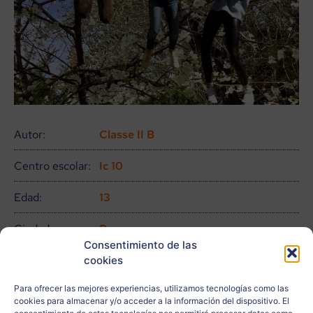
Autor:
Classe II B
Centro escolar:
Ic 10
Edad:
13
Ciudad:
Pescara
Consentimiento de las
País:
Italia
cookies
Para ofrecer las mejores experiencias, utilizamos tecnologías como las
Relacionado
cookies para almacenar y/o acceder a la información del dispositivo. El
con: