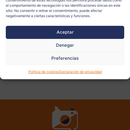
consentimiento de estas tecnologías nos permitirá procesar datos como
el comportamiento de navegación o las identificaciones únicas en este
Docente:
Silvia Quarta
sitio. No consentir o retirar el consentimiento, puede afectar
negativamente a ciertas características y funciones.
Aceptar
Ver
más
fotos
Denegar
Preferencias
Política de cookies
Declaración de privacidad
ANTERIOR
SIGUIENTE