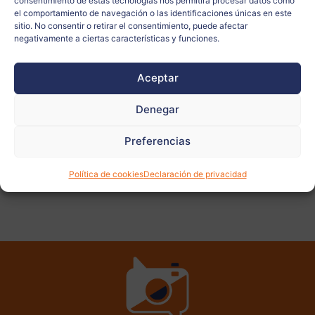
consentimiento de estas tecnologías nos permitirá procesar datos como
el comportamiento de navegación o las identificaciones únicas en este
Docente:
Silvia Quarta
sitio. No consentir o retirar el consentimiento, puede afectar
negativamente a ciertas características y funciones.
Aceptar
Ver
más
fotos
Denegar
Preferencias
Política de cookies
Declaración de privacidad
ANTERIOR
SIGUIENTE