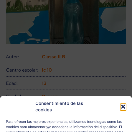
Autor:
Classe II B
Centro escolar:
Ic 10
Edad:
13
Ciudad:
Pescara
Consentimiento de las
País:
Italia
cookies
Para ofrecer las mejores experiencias, utilizamos tecnologías como las
Relacionado
cookies para almacenar y/o acceder a la información del dispositivo. El
con: