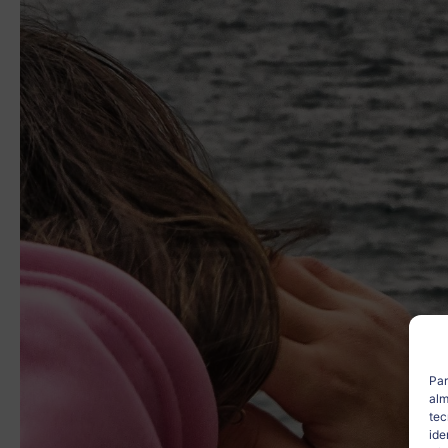
Par
alm
tec
ide