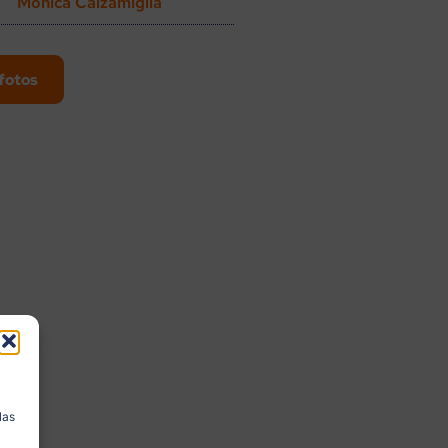
Monica Calzamiglia
fotos
a
las