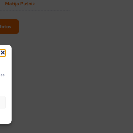
Matija Pušnik
fotos
a
las