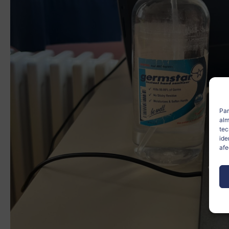
Par
alm
tec
ide
afe