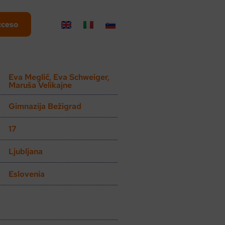
cceso
Eva Meglič, Eva Schweiger,
Maruša Velikajne
Gimnazija Bežigrad
17
Ljubljana
Eslovenia