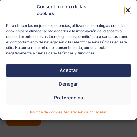
Consentimiento de las
Centro escolar:
Dvojezična srednja šola Lendava
cookies
Edad:
16
Para ofrecer las mejores experiencias, utilizamos tecnologías como las
cookies para almacenar y/o acceder a la información del dispositivo. El
Ciudad:
Lendava
consentimiento de estas tecnologías nos permitirá procesar datos como
el comportamiento de navegación o las identificaciones únicas en este
sitio. No consentir o retirar el consentimiento, puede afectar
País:
Eslovenia
negativamente a ciertas características y funciones.
Relacionado
Aceptar
con:
Denegar
Docente:
Alen Vugrinec
Preferencias
Ver
Política de cookies
Declaración de privacidad
más
fotos